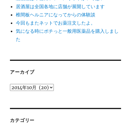
居酒屋は全国各地に店舗が展開しています
椎間板ヘルニアになってからの体験談
今回もまたネットでお薬注文したよ。
気になる時にポチっと一般用医薬品を購入しまし
た
アーカイブ
ア
ー
カ
イ
ブ
カテゴリー