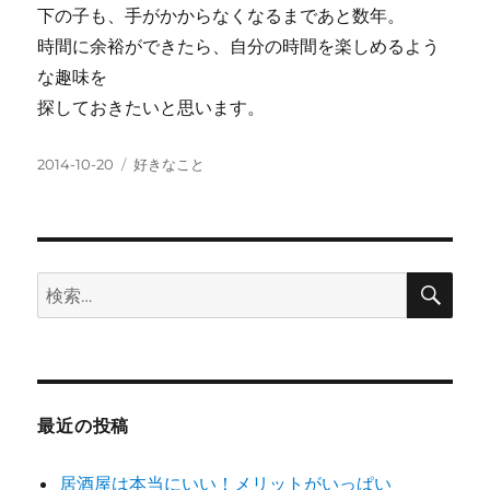
下の子も、手がかからなくなるまであと数年。
時間に余裕ができたら、自分の時間を楽しめるよう
な趣味を
探しておきたいと思います。
投
カ
2014-10-20
好きなこと
稿
テ
日:
ゴ
リ
ー
検
検
索
索:
最近の投稿
居酒屋は本当にいい！メリットがいっぱい