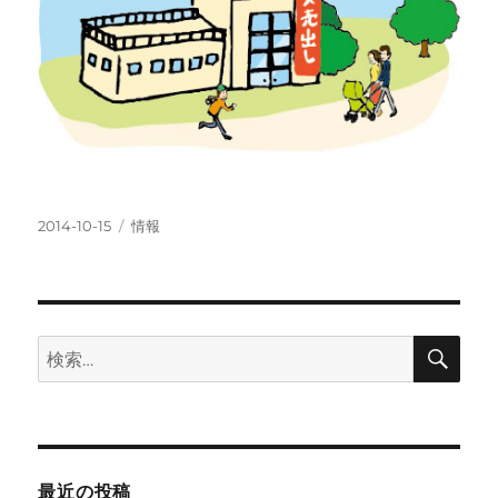
投
カ
2014-10-15
情報
稿
テ
日:
ゴ
リ
ー
検
検
索
索:
最近の投稿