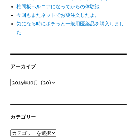
椎間板ヘルニアになってからの体験談
今回もまたネットでお薬注文したよ。
気になる時にポチっと一般用医薬品を購入しまし
た
アーカイブ
ア
ー
カ
イ
ブ
カテゴリー
カ