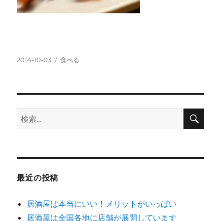
投
カ
2014-10-03
食べる
稿
テ
日:
ゴ
リ
ー
検
検
索
索:
最近の投稿
居酒屋は本当にいい！メリットがいっぱい
居酒屋は全国各地に店舗が展開しています