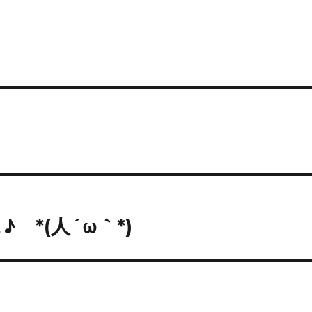
*(人´ω｀*)