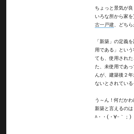
リ
ー
ちょっと景気が良
いろな所から家を
古一戸建
、どちら
「新築」の定義を
用である」という
ても、使用された
た、未使用であっ
んが、建築後２年
ないとされている
う～ん！何だかわけ
新築と言えるのは
ﾊ・・(・∀-｀；)