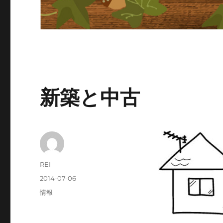
新築と中古
投
REI
稿
投
2014-07-06
者
稿
カ
情報
日:
テ
ゴ