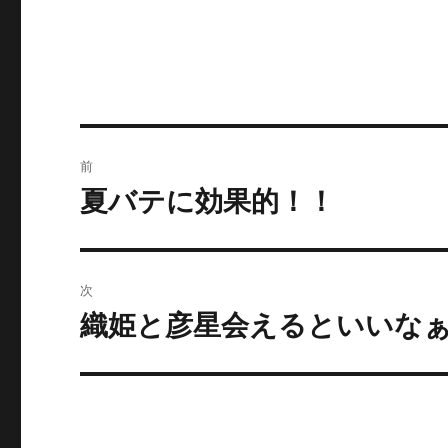
投
前
稿
夏バテに効果的！！
前
の
ナ
投
ビ
稿:
次
ゲ
織姫と彦星会えるといいなぁ♪ 
次
の
ー
投
シ
稿:
ョ