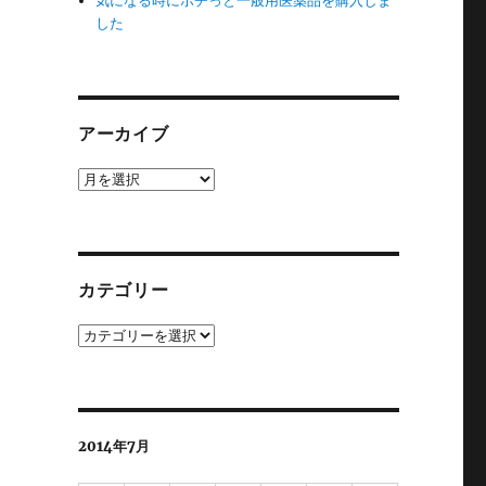
気になる時にポチっと一般用医薬品を購入しま
した
アーカイブ
ア
ー
カ
イ
ブ
カテゴリー
カ
テ
、
ゴ
リ
ー
2014年7月