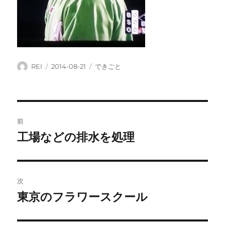
投
投
カ
REI
2014-08-21
できごと
稿
稿
テ
者
日:
ゴ
リ
ー
投
前
稿
工場などの排水を処理
前
の
ナ
投
ビ
稿:
次
ゲ
東京のフラワースクール
次
の
ー
投