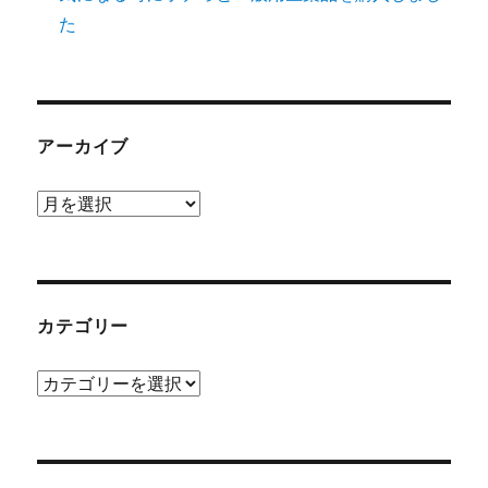
た
アーカイブ
ア
ー
カ
イ
ブ
カテゴリー
カ
テ
ゴ
リ