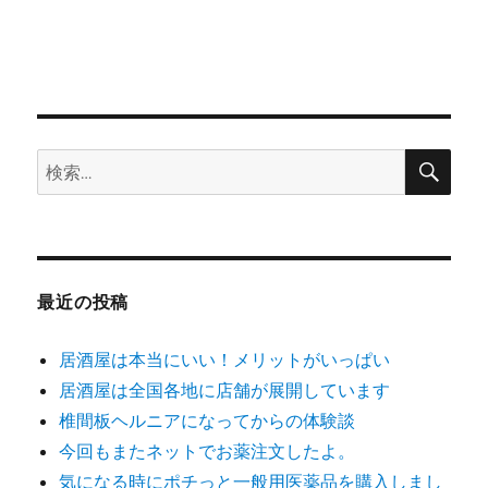
シ
稿:
ョ
ン
検
検
索
索:
最近の投稿
居酒屋は本当にいい！メリットがいっぱい
居酒屋は全国各地に店舗が展開しています
椎間板ヘルニアになってからの体験談
今回もまたネットでお薬注文したよ。
気になる時にポチっと一般用医薬品を購入しまし