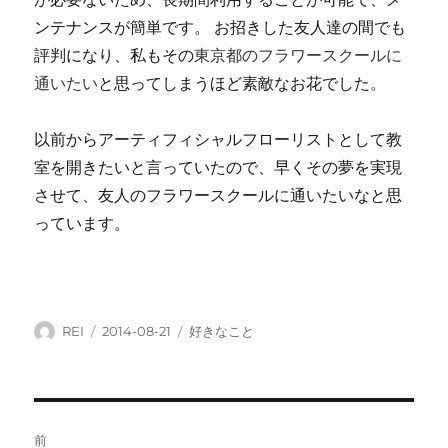
ンテナンスが簡単です。 お招きした友人達の間でも
評判になり、私もその
東京都のフラワースクールに
通いたい
と思ってしまうほど素敵なお花でした。
以前からアーティフィシャルフローリストとして教
室を開きたいと言っていたので、早くその夢を実現
させて、友人のフラワースクールに通いたいなと思
っています。
投
投
カ
REI
2014-08-21
好きなこと
稿
稿
テ
者
日:
ゴ
リ
ー
投
前