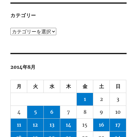
イ
ブ
カテゴリー
カ
テ
ゴ
リ
ー
2014年8月
月
火
水
木
金
土
日
1
2
3
4
5
6
7
8
9
10
11
12
13
14
15
16
17