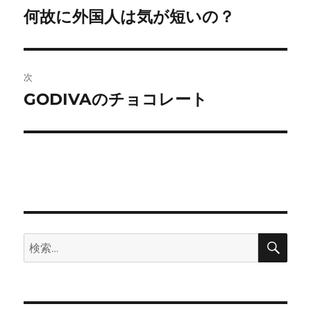
稿
何故に外国人は気が短いの？
前
の
ナ
投
ビ
稿:
次
ゲ
GODIVAのチョコレート
次
の
ー
投
シ
稿:
ョ
ン
検
検
索
索: