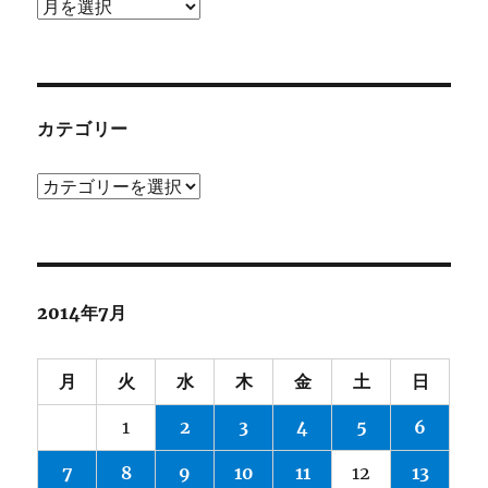
ア
ー
カ
イ
ブ
カテゴリー
カ
テ
ゴ
リ
ー
2014年7月
月
火
水
木
金
土
日
1
2
3
4
5
6
7
8
9
10
11
12
13