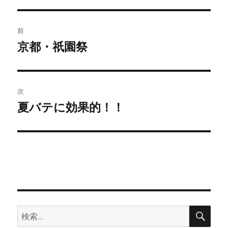
リ
ー
投
前
稿
京都・祇園祭
前
の
ナ
投
ビ
稿:
次
ゲ
夏バテに効果的！！
次
の
ー
投
シ
稿:
ョ
ン
検
検
索
索: