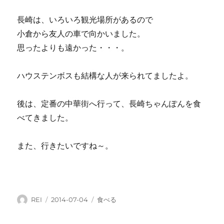
長崎は、いろいろ観光場所があるので
小倉から友人の車で向かいました。
思ったよりも遠かった・・・。
ハウステンボスも結構な人が来られてましたよ。
後は、定番の中華街へ行って、長崎ちゃんぽんを食
べてきました。
また、行きたいですね～。
投
投
カ
REI
2014-07-04
食べる
稿
稿
テ
者
日:
ゴ