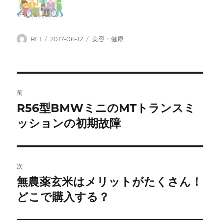
投
投
カ
REI
2017-06-12
美容・健康
稿
稿
テ
者
日:
ゴ
リ
ー
投
前
稿
R56型BMWミニのMTトランスミ
前
の
ッションの初期故障
ナ
投
ビ
稿:
ゲ
次
無農薬玄米はメリットがたくさん！
次
ー
の
どこで購入する？
シ
投