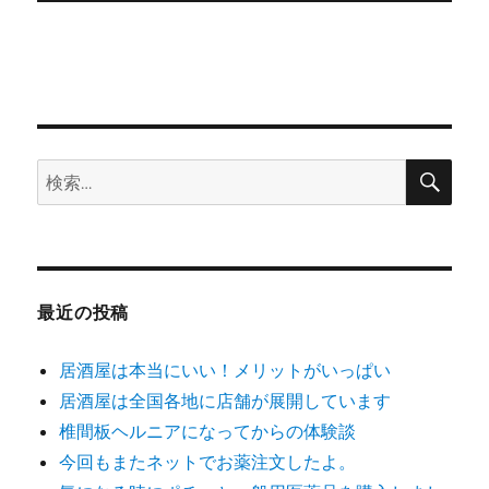
稿:
ョ
ン
検
検
索
索:
最近の投稿
居酒屋は本当にいい！メリットがいっぱい
居酒屋は全国各地に店舗が展開しています
椎間板ヘルニアになってからの体験談
今回もまたネットでお薬注文したよ。