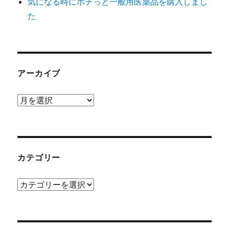
気になる時にポチっと一般用医薬品を購入しまし
た
アーカイブ
ア
ー
カ
イ
ブ
カテゴリー
カ
テ
ゴ
リ